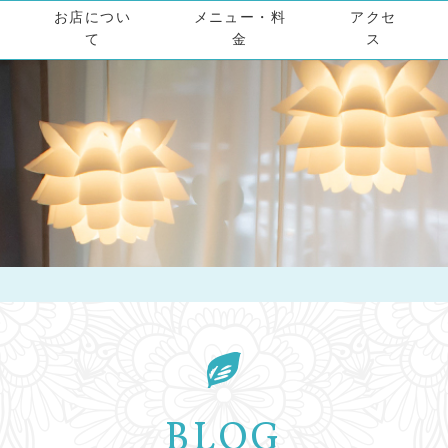
お店につい
メニュー・料
アクセ
て
金
ス
BLOG