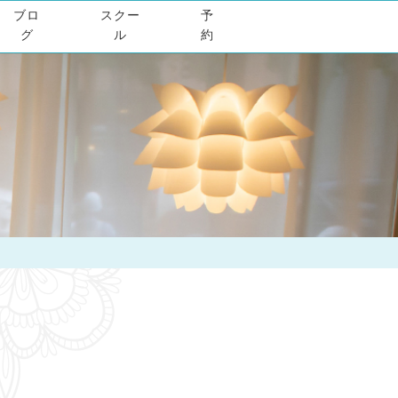
ブロ
スクー
予
グ
ル
約