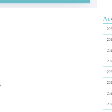
Ar
20
20
20
20
20
20

20
20