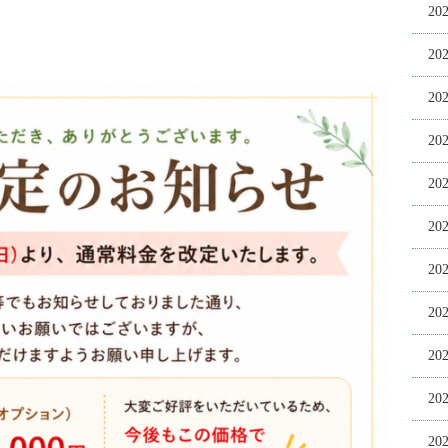
20
20
20
20
20
20
20
20
20
20
20