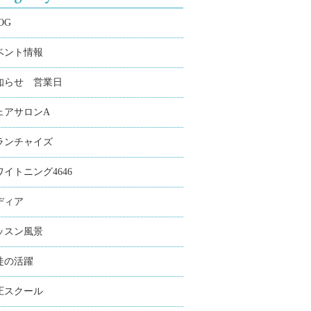
OG
ベント情報
知らせ 営業日
ェアサロンA
ランチャイズ
ワイトニング4646
ディア
ッスン風景
徒の活躍
圧スクール