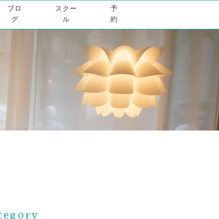
ブロ
スクー
予
グ
ル
約
tegory