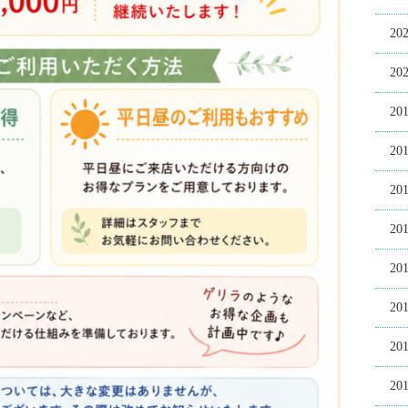
20
20
20
20
20
20
20
20
20
20