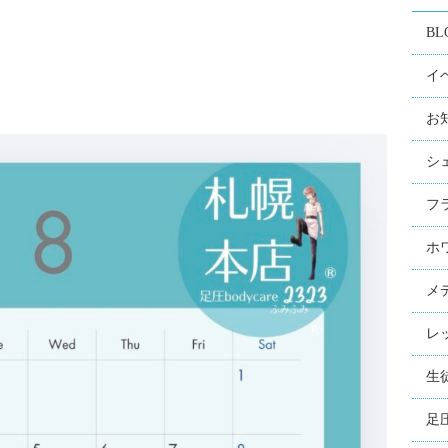
BL
イ
お
シ
フ
ホ
メ
レ
生
足